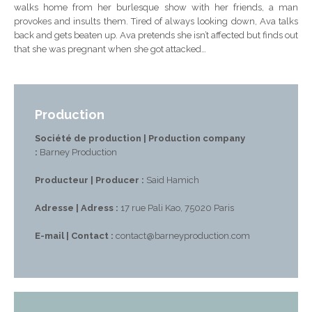
walks home from her burlesque show with her friends, a man
provokes and insults them. Tired of always looking down, Ava talks
back and gets beaten up. Ava pretends she isn’t affected but finds out
that she was pregnant when she got attacked…
Production
Société de production | Production company
:
Barney Production
Producteur | Producer :
Said Hamich
Adresse | Adress :
17 rue Pali Kao, 75020 Paris
E-mail | Contact :
contact@barneyproduction.com