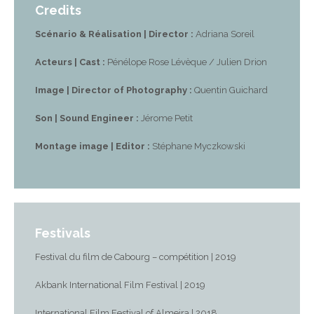
Credits
Scénario & Réalisation | Director :
Adriana Soreil
Acteurs | Cast :
Pénélope Rose Lévèque / Julien Drion
Image | Director of Photography :
Quentin Guichard
Son | Sound Engineer :
Jérome Petit
Montage image | Editor :
Stéphane Myczkowski
Festivals
Festival du film de Cabourg – compétition | 2019
Akbank International Film Festival | 2019
International Film Festival of Almeira | 2018